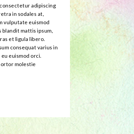
 consectetur adipiscing
etra in sodales at,
am vulputate euismod
 blandit mattis ipsum,
ras et ligula libero.
sum consequat varius in
 eu euismod orci.
tortor molestie